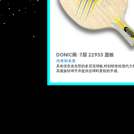
DONIC佩·7层 22933 直板
传奇和未来
具有优良攻击型的多尼克球板,特别研发给现代力
高速旋转球手并提供击球时柔软的手感。